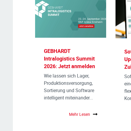
GEBHARDT
So
Intralogistics Summit
Up
2026: Jetzt anmelden
Zu
Wie lassen sich Lager,
Sof
Produktionsversorgung,
ein
Sortierung und Software
fle
intelligent miteinander...
Kom
Mehr Lesen