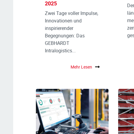
2025
Der
län
Zwei Tage voller Impulse,
meh
Innovationen und
zen
inspirierender
ges
Begegnungen: Das
GEBHARDT
Intralogistics...
Mehr Lesen