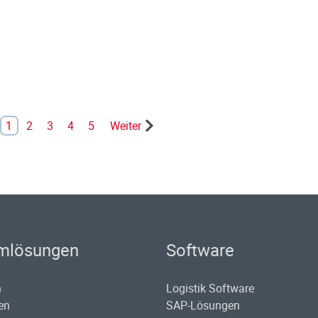
1
2
3
4
5
Weiter
mlösungen
Software
n
Logistik Software
en
SAP-Lösungen