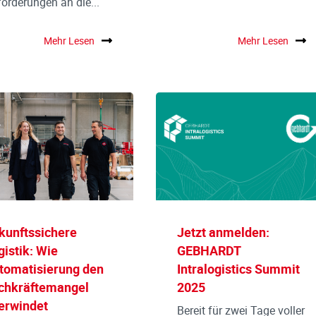
orderungen an die...
Mehr Lesen
Mehr Lesen
kunftssichere
Jetzt anmelden:
gistik: Wie
GEBHARDT
tomatisierung den
Intralogistics Summit
chkräftemangel
2025
erwindet
Bereit für zwei Tage voller