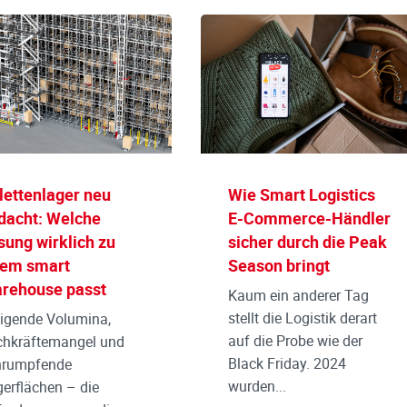
lettenlager neu
Wie Smart Logistics
dacht: Welche
E-Commerce-Händler
sung wirklich zu
sicher durch die Peak
rem smart
Season bringt
rehouse passt
Kaum ein anderer Tag
stellt die Logistik derart
igende Volumina,
auf die Probe wie der
chkräftemangel und
Black Friday. 2024
hrumpfende
wurden...
erflächen – die