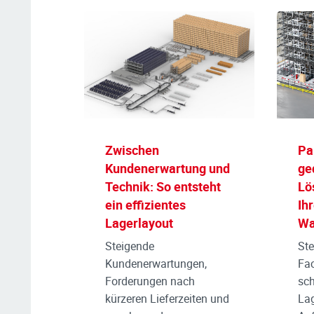
Zwischen
Pa
Kundenerwartung und
ge
Technik: So entsteht
Lö
ein effizientes
Ih
Lagerlayout
Wa
Steigende
Ste
Kundenerwartungen,
Fa
Forderungen nach
sc
kürzeren Lieferzeiten und
Lag