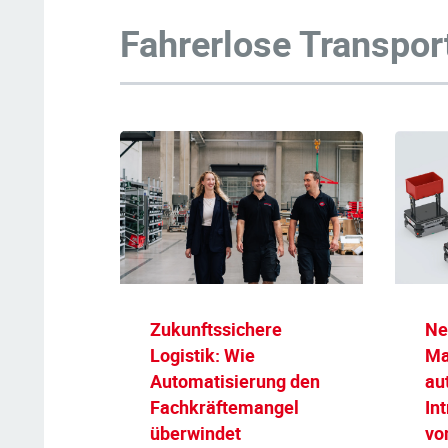
Fahrerlose Transpo
Zukunftssichere
Ne
Logistik: Wie
Ma
Automatisierung den
au
Fachkräftemangel
Int
überwindet
vo