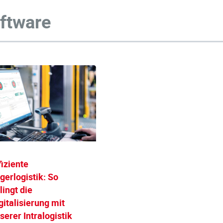
ftware
fiziente
gerlogistik: So
lingt die
gitalisierung mit
serer Intralogistik