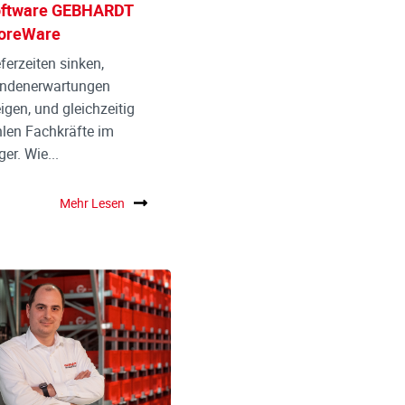
ftware GEBHARDT
oreWare
eferzeiten sinken,
ndenerwartungen
eigen, und gleichzeitig
hlen Fachkräfte im
er. Wie...
Mehr Lesen