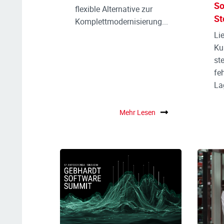
So
flexible Alternative zur
St
Komplettmodernisierung...
Li
Ku
st
fe
Lag
Mehr Lesen