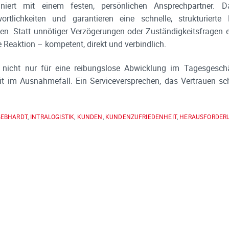
finiert mit einem festen, persönlichen Ansprechpartner. 
ortlichkeiten und garantieren eine schnelle, strukturiert
len. Statt unnötiger Verzögerungen oder Zuständigkeitsfragen 
e Reaktion – kompetent, direkt und verbindlich.
icht nur für eine reibungslose Abwicklung im Tagesgeschä
eit im Ausnahmefall. Ein Serviceversprechen, das Vertrauen sc
GEBHARDT
,
INTRALOGISTIK
,
KUNDEN
,
KUNDENZUFRIEDENHEIT
,
HERAUSFORDER