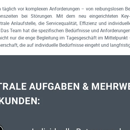
 täglich vor komplexen Anforderungen – von reibungslosen Bet
onszeiten bei Störungen. Mit dem neu eingerichteten Ke
trale Anlaufstelle, die Servicequalität, Effizienz und individue
t. Das Team hat die spezifischen Bedürfnisse und Anforderunge
 nicht nur die enge Begleitung im Tagesgeschäft im Mittelpunkt
erschaft, die auf individuelle Bedürfnisse eingeht und langfrist